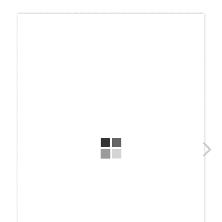
コ
ナ
ン
ビ
テ
ゲ
ン
ー
ツ
シ
へ
ョ
ス
ン
キ
に
ッ
移
プ
動