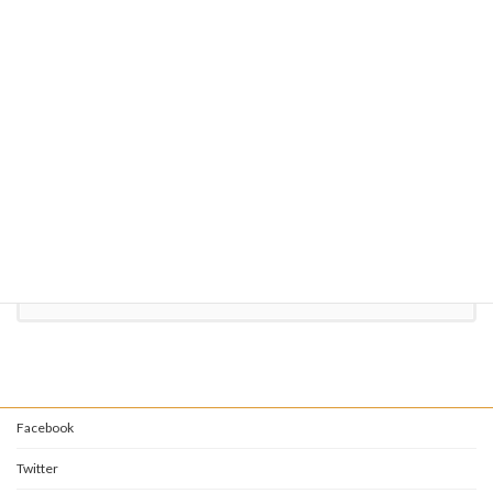
〒851-2106
長崎県西彼杵郡時津町左底郷35-4
定休日 毎週月曜日
（祝日の場合は翌日）
お気軽にお問い合わせください。
095-882-2341
受付時間 10:00-21:00 [ 月曜日を除く ]
お問い合わせ
Facebook
Twitter