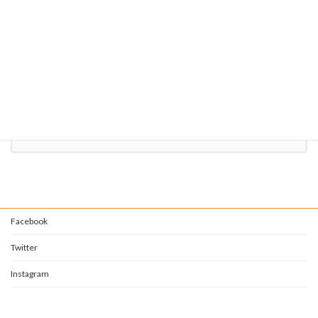
（祝日の場合は翌日）
お気軽にお問い合わせください。
095-882-2341
受付時間 10:00-21:00 [ 月曜日を除く ]
お問い合わせ
Facebook
Twitter
Instagram