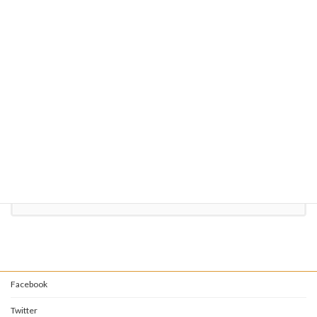
〒851-2106
長崎県西彼杵郡時津町左底郷35-4
定休日 毎週月曜日
（祝日の場合は翌日）
お気軽にお問い合わせください。
095-882-2341
受付時間 10:00-21:00 [ 月曜日を除く ]
お問い合わせ
Facebook
Twitter