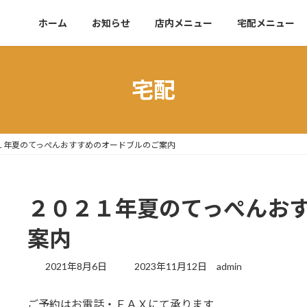
ホーム
お知らせ
店内メニュー
宅配メニュー
宅配
１年夏のてっぺんおすすめのオードブルのご案内
２０２１年夏のてっぺんお
案内
最
2021年8月6日
2023年11月12日
admin
終
更
ご予約はお電話・ＦＡＸにて承ります
新