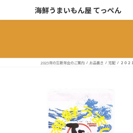
コ
ナ
海鮮うまいもん屋 てっぺん
ン
ビ
テ
ゲ
ン
ー
ツ
シ
へ
ョ
ス
ン
キ
に
ッ
移
2025年の忘新年会のご案内
お品書き
宅配
２０２
プ
動