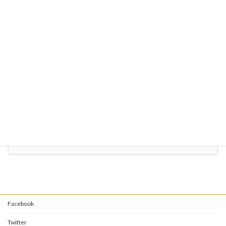
〒851-2106
長崎県西彼杵郡時津町左底郷35-4
定休日 毎週月曜日
（祝日の場合は翌日）
お気軽にお問い合わせください。
095-882-2341
受付時間 10:00-21:00 [ 月曜日を除く ]
お問い合わせ
Facebook
Twitter